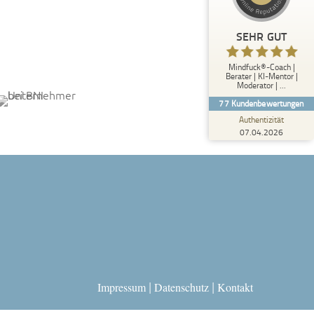
anderen Quellen
ProvenExpert.com
SEHR GUT
Blick aufs ProvenExpert-Profil werfen
Mindfuck®-Coach |
Anonym
Berater | KI-Mentor |
5,00
Moderator | ...
Lars Bösel ist ein warmherziger Mensch mit
77
Kundenbewertungen
Menschenkenntnis und der ideale Gegenüber
für die Auseinandersetz...
Authentizität
07.04.2026
Impressum
Datenschutz
Kontakt
|
|