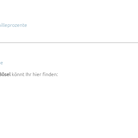
zu
regel
illeprozente
de
Bösel
könnt Ihr hier finden: