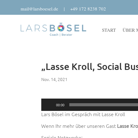
mail@larsboesel.de
|
+49 172 8238 702
START
ÜBER 
„Lasse Kroll, Social B
Nov. 14, 2021
Audio-
00:00
Player
Lars Bösel im Gespräch mit Lasse Kroll
Wenn Ihr mehr über unseren Gast
Lasse Kro
Soziale Netzwerke: