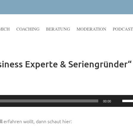
MICH
COACHING
BERATUNG
MODERATION
PODCAST
usiness Experte & Seriengründer“
Pfeil
00:00
Hoch
benu
um
ll
erfahren wollt, dann schaut hier:
die
Lauts