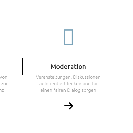

Moderation
 von
Veranstaltungen, Diskussionen
 zur
zielorientiert lenken und für
nz
einen fairen Dialog sorgen