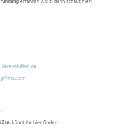
Gründling
erfahren wollt, dann schaut hier:
die
Lauts
zu
regel
tillerevolution.de
ling@me.com
de
Bösel
könnt Ihr hier finden: