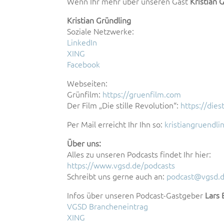
Wenn Ihr mehr über unseren Gast
Kristian 
Kristian Gründling
Soziale Netzwerke:
LinkedIn
XING
Facebook
Webseiten:
Grünfilm:
https://gruenfilm.com
Der Film „Die stille Revolution“:
https://dies
Per Mail erreicht Ihr Ihn so:
kristiangruend
Über uns:
Alles zu unseren Podcasts findet Ihr hier:
https://www.vgsd.de/podcasts
Schreibt uns gerne auch an:
podcast@vgsd.
Infos über unseren Podcast-Gastgeber
Lars 
VGSD Brancheneintrag
XING