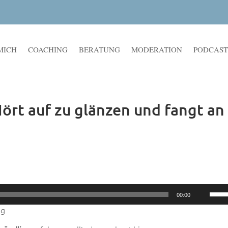
MICH
COACHING
BERATUNG
MODERATION
PODCAST
Hört auf zu glänzen und fangt an
Pfeil
00:00
Hoch
ng
benu
um