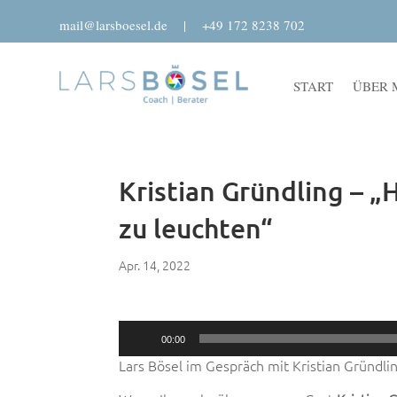
mail@larsboesel.de
|
+49 172 8238 702
START
ÜBER 
Kristian Gründling – „
zu leuchten“
Apr. 14, 2022
Audio-
00:00
Player
Lars Bösel im Gespräch mit Kristian Gründli