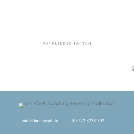
MITGLIEDSCHAFTEN
mail@larsboesel.de
|
+49 172 8238 702