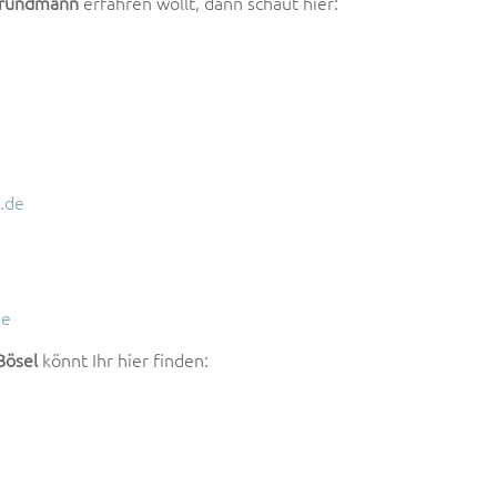
Grundmann
erfahren wollt, dann schaut hier:
die
Lauts
zu
regel
.de
de
Bösel
könnt Ihr hier finden: