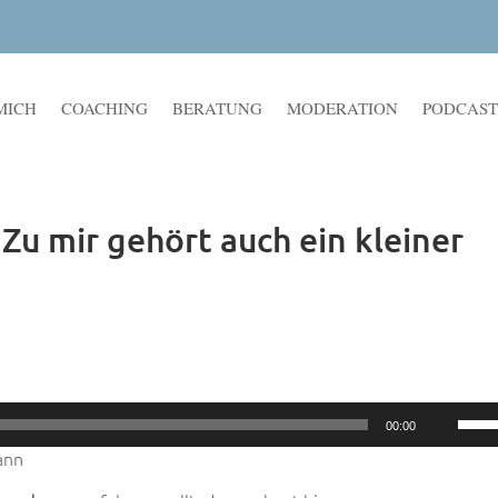
MICH
COACHING
BERATUNG
MODERATION
PODCAST
u mir gehört auch ein kleiner
Pfeil
00:00
Hoch
ann
benu
um