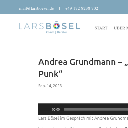
mail@larsboesel.de
|
+49 172 8238 702
START
ÜBER 
Andrea Grundmann – „Z
Punk“
Sep. 14, 2023
Audio-
00:00
Player
Lars Bösel im Gespräch mit Andrea Grundm