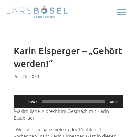
Karin Elsperger – „Gehört
werden!“
Juni 28, 2023
Audio-
00:00
00:00
Player
Maximiliane Albrecht im Gespräch mit Karin
Elsperger
„Wir sind für ganz viele in der Politik nicht
vorhanden“ sagt Karin Elsperger, Gast in dieser